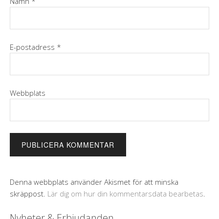
Namn
*
E-postadress
*
Webbplats
Denna webbplats använder Akismet för att minska
skräppost.
Lär dig om hur din kommentarsdata bearbetas
.
Nyheter & Erbjudanden